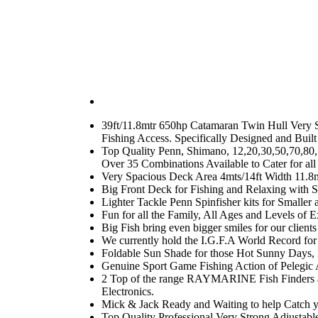
39ft/11.8mtr 650hp Catamaran Twin Hull Very St
Fishing Access. Specifically Designed and Built
Top Quality Penn, Shimano, 12,20,30,50,70,80,
Over 35 Combinations Available to Cater for all
Very Spacious Deck Area 4mts/14ft Width 11.8m
Big Front Deck for Fishing and Relaxing with S
Lighter Tackle Penn Spinfisher kits for Smalle
Fun for all the Family, All Ages and Levels of E
Big Fish bring even bigger smiles for our client
We currently hold the I.G.F.A World Record for t
Foldable Sun Shade for those Hot Sunny Days, E
Genuine Sport Game Fishing Action of Pelegic A
2 Top of the range RAYMARINE Fish Finders a
Electronics.
Mick & Jack Ready and Waiting to help Catch 
Top Quality Professional Very Strong Adjustabl