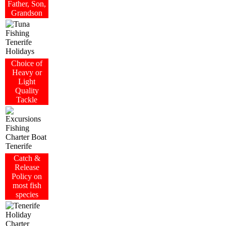
Father, Son,
Grandson
Choice of
Heavy or
Light
Quality
Tackle
Catch &
Release
Policy on
most fish
species