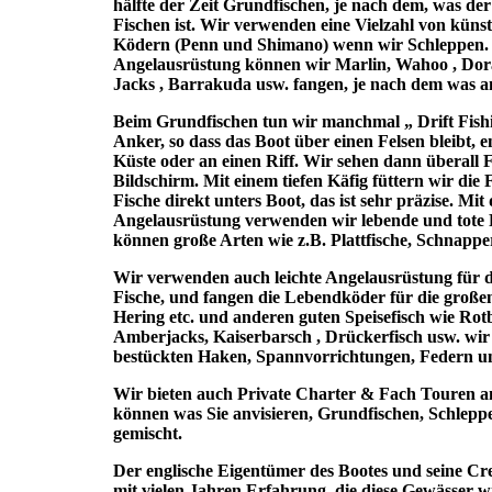
hälfte der Zeit Grundfischen, je nach dem, was der
Fischen ist. Wir verwenden eine Vielzahl von künst
Ködern (Penn und Shimano) wenn wir Schleppen. 
Angelausrüstung können wir Marlin, Wahoo , Dor
Jacks , Barrakuda usw. fangen, je nach dem was an 
Beim Grundfischen tun wir manchmal „ Drift Fishi
Anker, so dass das Boot über einen Felsen bleibt, 
Küste oder an einen Riff. Wir sehen dann überall 
Bildschirm. Mit einem tiefen Käfig füttern wir die F
Fische direkt unters Boot, das ist sehr präzise. Mi
Angelausrüstung verwenden wir lebende und tote 
können große Arten wie z.B. Plattfische, Schnapp
Wir verwenden auch leichte Angelausrüstung für di
Fische, und fangen die Lebendköder für die große
Hering etc. und anderen guten Speisefisch wie Rot
Amberjacks, Kaiserbarsch , Drückerfisch usw. wi
bestückten Haken, Spannvorrichtungen, Federn 
Wir bieten auch Private Charter & Fach Touren an
können was Sie anvisieren, Grundfischen, Schleppe
gemischt.
Der englische Eigentümer des Bootes und seine Cr
mit vielen Jahren Erfahrung, die diese Gewässer w